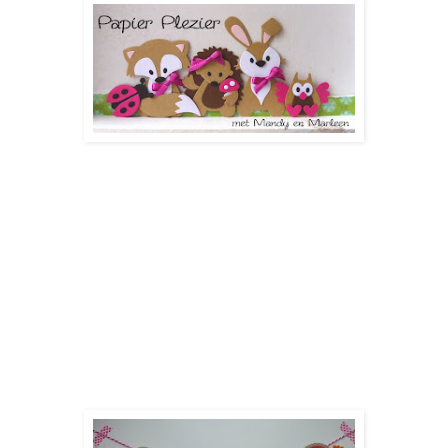
Deze eerste keer was het thema 'ondersteboven' en hebben
Marleen
en ik een hartjesslinger gemaakt omdat we helemaal
ondersteboven zijn
van alle leuke materialen van Marianne Design en Eline!
Ook hebben we beide een vos, een konijn en een uiltje op
onze creatie verwerkt.
Bij deze mijn creatie!
Ik ben heel erg benieuwd wat jullie ervan vinden.
(Tip: als je op de foto klikt kun je hem beter zien)