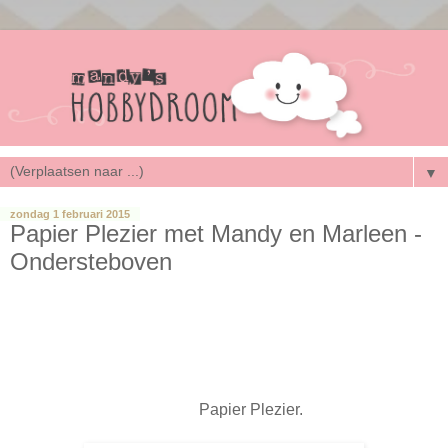
▼
zondag 1 februari 2015
Papier Plezier met Mandy en Marleen -
Ondersteboven
Goedemorgen allemaal.
Het is zover! Vandaag voor het eerst
'Papier Pezier met Mandy en Marleen'!
Wil je hier meer over weten, kijk dan even bovenin bij het
tabblad
Papier Plezier.