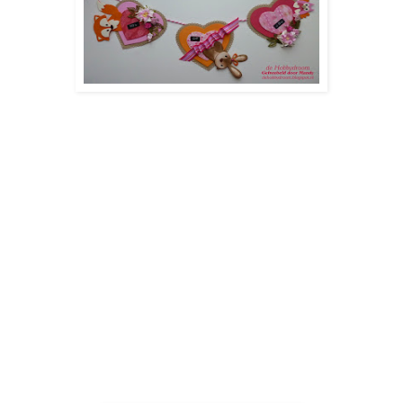
Ik heb gebruik gemaakt van de volgende materialen:
- Marianne Design - Eline's Doll House PB7042
- Marianne Design - Vos COL
1355
- Marianne Design - Konijn COL
1354
- Marianne Design - Uil COL
1357
- Marianne Design - Hart CR1225
- Marianne Design - CR1272
- Stickles
Lint - Eline Pellinkhof
- Pareltjes
- Bloemetjes
- Dymo lettertang
Dit is de Sneak Peak van Marleen...