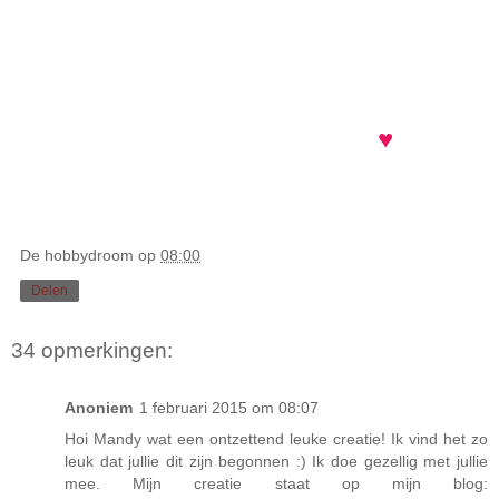
link naar je creatie
dan komen we natuurlijk ook even bij jou kijken.
Lieve groetjes, Mandy
♥
De hobbydroom
op
08:00
Delen
34 opmerkingen:
Anoniem
1 februari 2015 om 08:07
Hoi Mandy wat een ontzettend leuke creatie! Ik vind het zo
leuk dat jullie dit zijn begonnen :) Ik doe gezellig met jullie
mee. Mijn creatie staat op mijn blog: